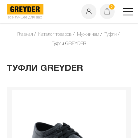
0
все лучшее для вас
Главная
Каталог товаров
Мужчинам
Туфли
Туфли GREYDER
ТУФЛИ GREYDER